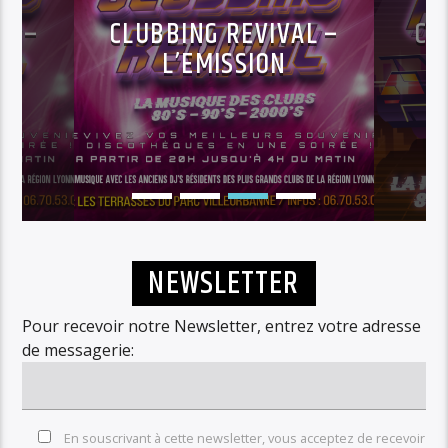
AL –
CLUBBING REVIVAL –
CL
25
L’EMISSION
NEWSLETTER
Pour recevoir notre Newsletter, entrez votre adresse
de messagerie:
En souscrivant à cette newsletter, vous acceptez de recevoir